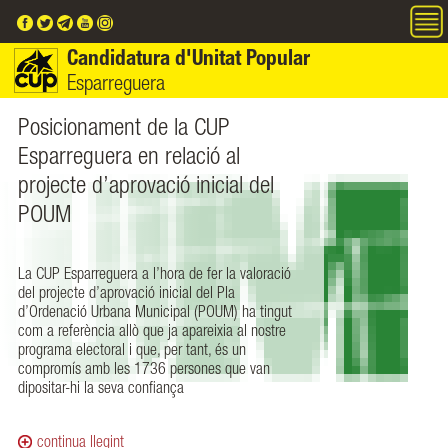
Vés al contingut
Candidatura d'Unitat Popular
Esparreguera
Posicionament de la CUP
Vota la CUP Esparreguera el 28
Esparreguera en relació al
de maig. Som l'Alternativa
projecte d’aprovació inicial del
necessària!
POUM
La CUP Esparreguera es presenta a les eleccions
La CUP Esparreguera a l’hora de fer la valoració
municipals del pròxim 28 de maig amb el
del projecte d’aprovació inicial del Pla
convenciment que som la candidatura que
d’Ordenació Urbana Municipal (POUM) ha tingut
com a referència allò que ja apareixia al nostre
Esparreguera necessita.
programa electoral i que, per tant, és un
compromís amb les 1736 persones que van
dipositar-hi la seva confiança
continua llegint
continua llegint