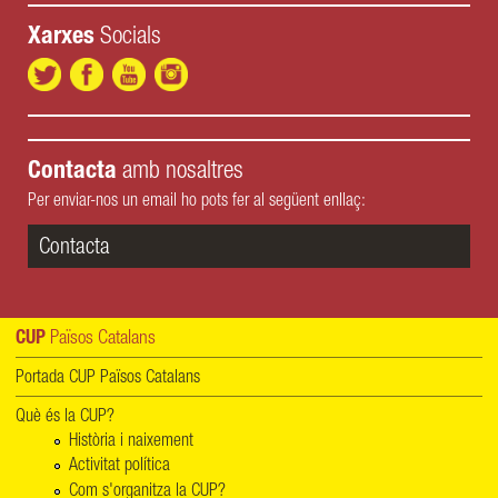
Xarxes
Socials
Contacta
amb nosaltres
Per enviar-nos un email ho pots fer al següent enllaç:
Contacta
CUP
Països Catalans
Portada CUP Països Catalans
Què és la CUP?
Història i naixement
Activitat política
Com s'organitza la CUP?