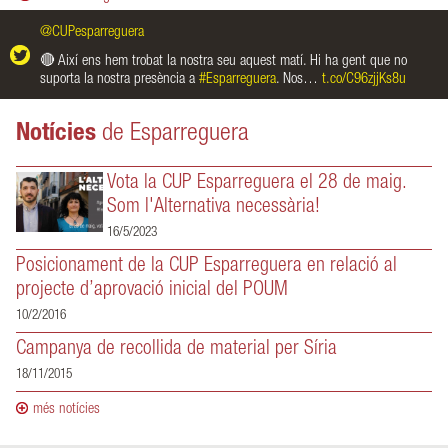
@CUPesparreguera
El Sergi és el
ixí ens hem trobat la nostra seu aquest matí. Hi ha gent que no
perquè
#Espa
rta la nostra presència a
#Esparreguera
. Nos…
t.co/C96zjjKs8u
Notícies
de Esparreguera
Vota la CUP Esparreguera el 28 de maig.
Som l'Alternativa necessària!
16/5/2023
Posicionament de la CUP Esparreguera en relació al
projecte d’aprovació inicial del POUM
10/2/2016
Campanya de recollida de material per Síria
18/11/2015
més notícies