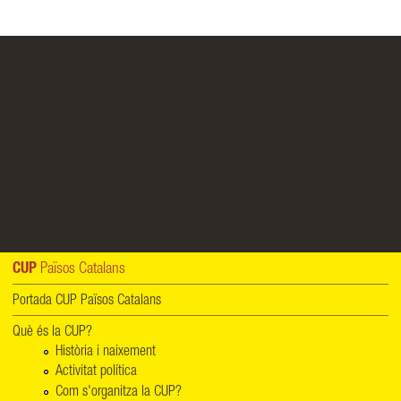
CUP
Països Catalans
Portada CUP Països Catalans
Què és la CUP?
Història i naixement
Activitat política
Com s'organitza la CUP?