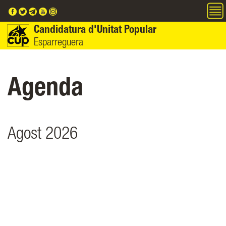
Vés al contingut
Candidatura d'Unitat Popular
Esparreguera
Agenda
Agost 2026