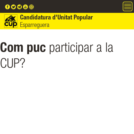
Vés al contingut
Candidatura d'Unitat Popular
Esparreguera
Com puc
participar a la
CUP?