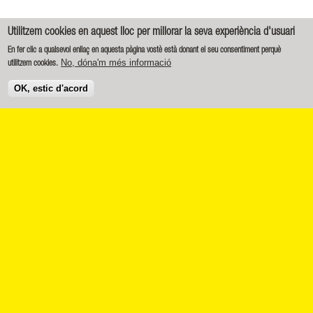
Utilitzem cookies en aquest lloc per millorar la seva experiència d'usuari
En fer clic a qualsevol enllaç en aquesta pàgina vostè està donant el seu consentiment perquè
No, dóna'm més informació
utilitzem cookies.
OK, estic d'acord