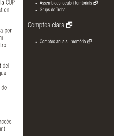
 la CUP
Assemblees locals i territorials
at en
Grups de Treball
Comptes clars
ta per
em
Comptes anuals i memòria
trol
t del
que
e de
’accés
unt