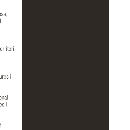
esa,
l
rritori
ures i
ional
es i
ó