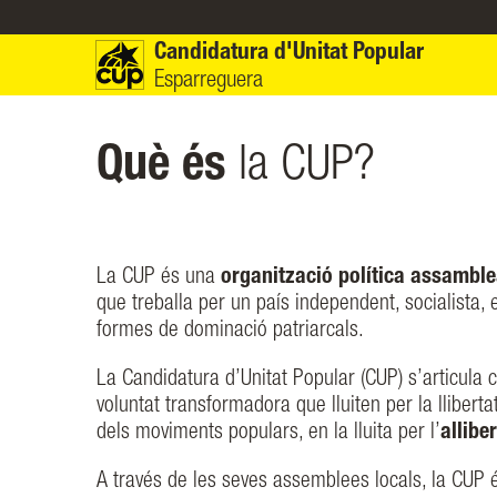
Vés al contingut
Candidatura d'Unitat Popular
Esparreguera
Què és
la CUP?
La CUP és una
organització política assamble
que treballa per un país independent, socialista, e
formes de dominació patriarcals.
La Candidatura d’Unitat Popular (CUP) s’articula c
voluntat transformadora que lluiten per la llibert
dels moviments populars, en la lluita per l’
allibe
A través de les seves assemblees locals, la CUP 