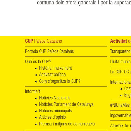
comuna dels afers generals i per la superaci
CUP
Països Catalans
Activitat
de
Portada CUP Països Catalans
Transparènc
Què és la CUP?
Lluita munic
Història i naixement
La CUP-CC a
Activitat política
Com s'organitza la CUP?
Internaciona
Cas
Informa't
Engl
Notícies Nacionals
Notícies Parlament de Catalunya
#NiUnaMés -
Notícies municipals
Ingovernab
Articles d'opinió
Premsa i mitjans de comunicació
Atreveix-te: