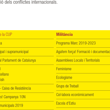
ó dels conflictes internacionals.
 la CUP
Militància
ia
Programa Marc 2019-2023
ipal i supramunicipal
Agafem força! Formació i documentac
l Parlament de Catalunya
Assemblees Locals i Territorials
l
Feminisme
tellano
Ecologisme
ish
Grups de Treball
 Caixa de Resistència
Col·labora econòmicament
les! Campanya 10N
Escola d'Estiu
 municipals 2019