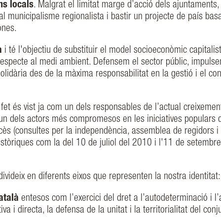
ons locals
. Malgrat el limitat marge d’acció dels ajuntaments,
ual municipalisme regionalista i bastir un projecte de país bas
ones.
a
i té l'objectiu de substituir el model socioeconòmic capitalis
l respecte al medi ambient. Defensem el sector públic, impuls
olidària des de la màxima responsabilitat en la gestió i el con
 fet és vist ja com un dels responsables de l’actual creixemen
un dels actors més compromesos en les iniciatives populars 
ncès (consultes per la independència, assemblea de regidors i
stòriques com la del 10 de juliol del 2010 i l'11 de setembr
divideix en diferents eixos que representen la nostra identitat:
atalà
entesos com l’exercici del dret a l’autodeterminació i l
a i directa, la defensa de la unitat i la territorialitat del conj