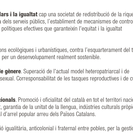
ars i la igualtat
cap una societat de redistribució de la riqu
ensa dels serveis públics, l’establiment de mecanismes de contro
lítiques efectives que garanteixin l'equitat i la igualtat
ns ecològiques i urbanístiques, contra l’esquarterament del te
, i per un desenvolupament realment sostenible.
de gènere
. Superació de l'actual model heteropatriarcal i de
exual. Corresponsabilitat de les tasques reproductives i de c
cionals
. Promoció i oficialitat del català en tot el territori nac
, garantia de la unitat de la llengua, indústries culturals pròpi
al d’arrel popular arreu dels Països Catalans.
 igualitària, anticolonial i fraternal entre pobles, per la gesti