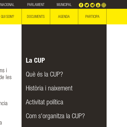
NACIONAL
PARLAMENT
MUNICIPAL
QUI SOM?
DOCUMENTS
AGENDA
PARTICIPA
La CUP
ns i
Què és la CUP?
de les
Història i naixement
Activitat política
ncia
Com s'organitza la CUP?
a