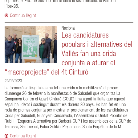
cop més, el PSC de Salvador Illa té clara la seva trinxera: la Patronal i
l’Ibex35.
Continua llegint
Nacional
Les candidatures
populars i alternatives del
Vallès fan una crida
conjunta a aturar el
“macroprojecte” del 4t Cinturó
22/02/2023
La formació anticapitalista ha fet una crida a la mobilització el proper
diumenge 26 de febrer a la manifestació de Sabadell que organitza La
Campanya Contra el Quart Cinturó (CCQC) i ha agraït la lluita que aquest
espai ha liderat i sostingut durant els darrers 30 anys. Ho han fet en una
roda de premsa conjunta per mostrar el posicionament de les candidatures
Crida per Sabadell, Guanyem Cerdanyola, l’Assemblea d’Unitat Popular de
Rubí i l’Esquerra Alternativa per Barberà-CUP i les assemblees de la CUP de
Terrassa, Sentmenat, Palau Solità i Plegamans, Santa Perpètua de la M
Continua llegint