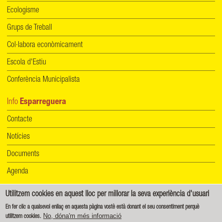
Ecologisme
Grups de Treball
Col·labora econòmicament
Escola d'Estiu
Conferència Municipalista
Info
Esparreguera
Contacte
Notícies
Documents
Agenda
Utilitzem cookies en aquest lloc per millorar la seva experiència d'usuari
Informació de protecció de dades
|
Política de cookies
En fer clic a qualsevol enllaç en aquesta pàgina vostè està donant el seu consentiment perquè
No, dóna'm més informació
utilitzem cookies.