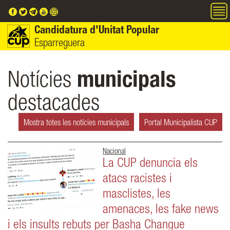
Vés al contingut
Candidatura d'Unitat Popular
Esparreguera
Notícies
municipals
destacades
Mostra totes les notícies municipals
Portal Municipalista CUP
Nacional
La CUP denuncia els
atacs racistes i
masclistes, les
amenaces, les fake news
i els insults rebuts per Basha Changue