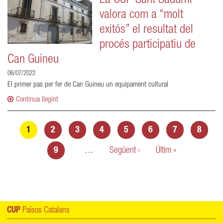
La CUP Sant Sadurní
valora com a “molt
exitós” el resultat del
procés participatiu de
Can Guineu
06/07/2022
El primer pas per fer de Can Guineu un equipament cultural
Continua llegint
Pàgines
1
2
3
4
5
6
7
8
9
…
Següent ›
Últim »
CUP
Països Catalans