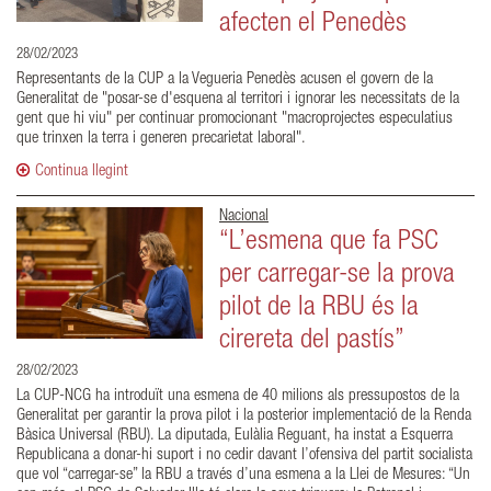
afecten el Penedès
28/02/2023
Representants de la CUP a la Vegueria Penedès acusen el govern de la
Generalitat de "posar-se d'esquena al territori i ignorar les necessitats de la
gent que hi viu" per continuar promocionant "macroprojectes especulatius
que trinxen la terra i generen precarietat laboral".
Continua llegint
Nacional
“L’esmena que fa PSC
per carregar-se la prova
pilot de la RBU és la
cirereta del pastís”
28/02/2023
La CUP-NCG ha introduït una esmena de 40 milions als pressupostos de la
Generalitat per garantir la prova pilot i la posterior implementació de la Renda
Bàsica Universal (RBU). La diputada, Eulàlia Reguant, ha instat a Esquerra
Republicana a donar-hi suport i no cedir davant l’ofensiva del partit socialista
que vol “carregar-se” la RBU a través d’una esmena a la Llei de Mesures: “Un