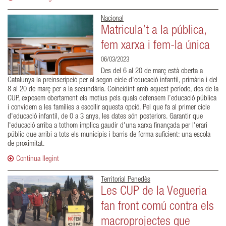
Nacional
Matricula’t a la pública,
fem xarxa i fem-la única
06/03/2023
Des del 6 al 20 de març està oberta a
Catalunya la preinscripció per al segon cicle d'educació infantil, primària i del
8 al 20 de març per a la secundària. Coincidint amb aquest període, des de la
CUP, exposem obertament els motius pels quals defensem l’educació pública
i convidem a les famílies a escollir aquesta opció. Pel que fa al primer cicle
d'educació infantil, de 0 a 3 anys, les dates són posteriors. Garantir que
l'educació arriba a tothom implica gaudir d'una xarxa finançada per l'erari
públic que arribi a tots els municipis i barris de forma suficient: una escola
de proximitat.
Continua llegint
Territorial Penedès
Les CUP de la Vegueria
fan front comú contra els
macroprojectes que