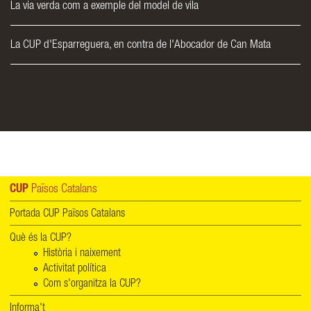
La via verda com a exemple del model de vila
La CUP d'Esparreguera, en contra de l'Abocador de Can Mata
CUP
Països Catalans
Portada CUP Països Catalans
Què és la CUP?
Història i naixement
Activitat política
Com s'organitza la CUP?
Informa't