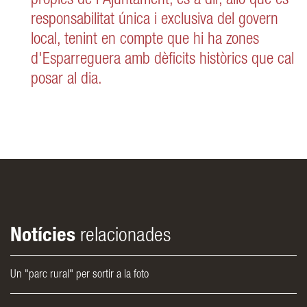
pròpies de l'Ajuntament, és a dir, allò que és
responsabilitat única i exclusiva del govern
local, tenint en compte que hi ha zones
d'Esparreguera amb dèficits històrics que cal
posar al dia.
Notícies
relacionades
Un "parc rural" per sortir a la foto