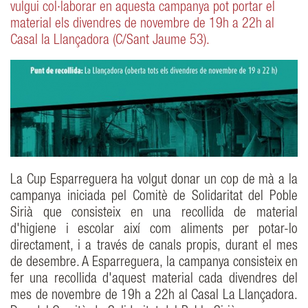
vulgui col·laborar en aquesta campanya pot portar el
material els divendres de novembre de 19h a 22h al
Casal la Llançadora (C/Sant Jaume 53).
La Cup Esparreguera ha volgut donar un cop de mà a la
campanya iniciada pel Comitè de Solidaritat del Poble
Sirià que consisteix en una recollida de material
d'higiene i escolar així com aliments per potar-lo
directament, i a través de canals propis, durant el mes
de desembre. A Esparreguera, la campanya consisteix en
fer una recollida d'aquest material cada divendres del
mes de novembre de 19h a 22h al Casal La Llançadora.