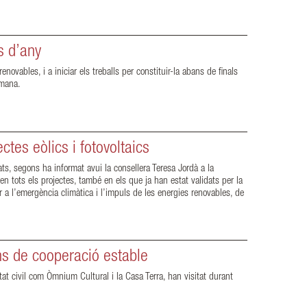
s d’any
vables, i a iniciar els treballs per constituir-la abans de finals
etmana.
tes eòlics i fotovoltaics
s, segons ha informat avui la consellera Teresa Jordà a la
en tots els projectes, també en els que ja han estat validats per la
a l’emergència climàtica i l’impuls de les energies renovables, de
ons de cooperació estable
at civil com Òmnium Cultural i la Casa Terra, han visitat durant