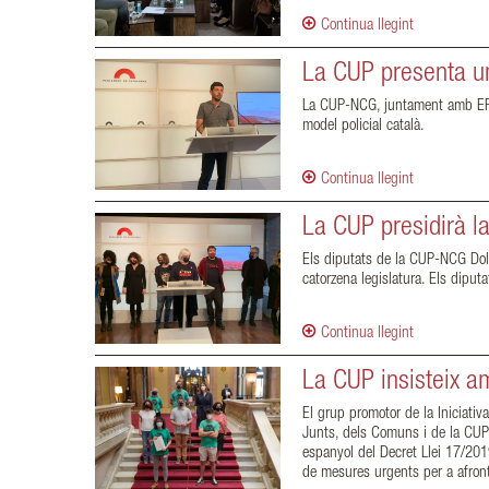
Continua llegint
La CUP presenta un
La CUP-NCG, juntament amb ERC, 
model policial català.
Continua llegint
La CUP presidirà la
Els diputats de la CUP-NCG Dolo
catorzena legislatura. Els dipu
Continua llegint
La CUP insisteix am
El grup promotor de la Iniciativ
Junts, dels Comuns i de la CUP-
espanyol del Decret Llei 17/201
de mesures urgents per a afront