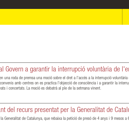
 Govern a garantir la interrupció voluntària de l'
 una roda de premsa una moció sobre el dret a l'accés a la interrupció voluntària de
s convenis amb centres on es practica l'objecció de consciència i a garantir la interr
vats i concertats. La moció es debatrà al ple de la setmana vinent.
 del recurs presentat per la Generalitat de Catal
 la Generalitat de Catalunya, que rebaixa la petició de presó de 4 anys i 9 mesos