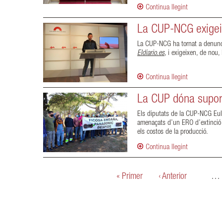
Continua llegint
La CUP-NCG exigeix
La CUP-NCG ha tornat a denuncia
Eldiario.es
, i exigeixen, de nou,
Continua llegint
La CUP dóna supor
Els diputats de la CUP-NCG Eulà
amenaçats d’un ERO d’extinció qu
els costos de la producció.
Continua llegint
Pàgines
« Primer
‹ Anterior
…