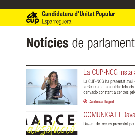
Vés al contingut
Candidatura d'Unitat Popular
Esparreguera
Notícies
de parlament
La CUP-NCG insta al
La CUP-NCG ha presentat avui en
la Generalitat a anul·lar tots el
derivació constant a centres pri
Continua llegint
COMUNICAT | Davant
Davant del recurs presentat per