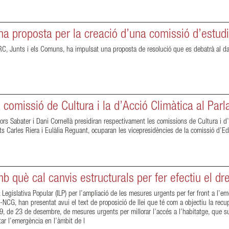
a proposta per la creació d’una comissió d’estudi 
Junts i els Comuns, ha impulsat una proposta de resolució que es debatrà al darrer
 comissió de Cultura i la d’Acció Climàtica al Par
rs Sabater i Dani Cornellà presidiran respectivament les comissions de Cultura i d
tats Carles Riera i Eulàlia Reguant, ocuparan les vicepresidències de la comissió d’
b què cal canvis estructurals per fer efectiu el dre
a Legislativa Popular (ILP) per l’ampliació de les mesures urgents per fer front a l
NCG, han presentat avui el text de proposició de llei que té com a objectiu la recu
9, de 23 de desembre, de mesures urgents per millorar l’accés a l’habitatge, que s
ar l’emergència en l’àmbit de l