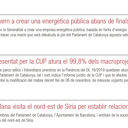
vern a crear una energètica pública abans de final
la Generalitat a crear una empresa energètica pública, basada en fonts d’energia reno
esentaran una moció que serà debatuda al ple del Parlament de Catalunya aquesta s
resentat per la CUP atura el 99,8% dels macroprojec
 parcs eòlics i fotovoltaics previstos en la Ponència del DL 16/2019 quedaran aturat
arlament de Catalunya, tal i com indica l’informe jurídic de la CUP i que té efectes 
bé la modificació del mateix decret llei de 26 de novembre, de mesures urgents per 
ana visita el nord-est de Síria per establir relaci
bres del Parlament de Catalunya, l’Ajuntament de Barcelona, i entitats de la societ
 del nord-est de Síria.