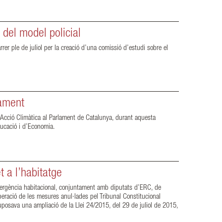
del model policial
 ple de juliol per la creació d’una comissió d’estudi sobre el
lament
’Acció Climàtica al Parlament de Catalunya, durant aquesta
Educació i d’Economia.
t a l’habitatge
’emergència habitacional, conjuntament amb diputats d’ERC, de
peració de les mesures anul·lades pel Tribunal Constitucional
uposava una ampliació de la Llei 24/2015, del 29 de juliol de 2015,