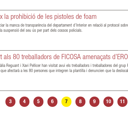
 la prohibició de les pistoles de foam
r la manca de transparència del departament d’Interior en relació al protocol sobre
 la suspensió del seu ús per part dels cossos policials.
t als 80 treballadors de FICOSA amenaçats d’ERO
lia Reguant i Xavi Pellicer han visitat avui els treballadors i treballadores del gr
e afectarà a les 80 persones que integren la plantilla i denuncien que la deslocalit
3
4
5
6
7
8
9
10
11