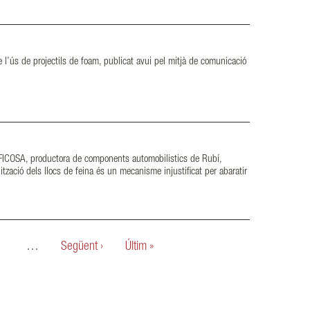
 l’ús de projectils de foam, publicat avui pel mitjà de comunicació
up FICOSA, productora de components automobilistics de Rubí,
zació dels llocs de feina és un mecanisme injustificat per abaratir
…
Següent ›
Últim »