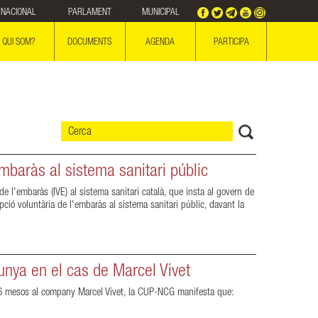
NACIONAL
PARLAMENT
MUNICIPAL
QUI SOM?
DOCUMENTS
AGENDA
PARTICIPA
embaràs al sistema sanitari públic
 l'embaràs (IVE) al sistema sanitari català, que insta al govern de
upció voluntària de l'embaràs al sistema sanitari públic, davant la
unya en el cas de Marcel Vivet
 a 6 mesos al company Marcel Vivet, la CUP-NCG manifesta que: