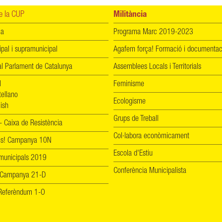
 la CUP
Militància
ia
Programa Marc 2019-2023
ipal i supramunicipal
Agafem força! Formació i documentac
l Parlament de Catalunya
Assemblees Locals i Territorials
l
Feminisme
tellano
Ecologisme
ish
Grups de Treball
 Caixa de Resistència
Col·labora econòmicament
les! Campanya 10N
Escola d'Estiu
 municipals 2019
Conferència Municipalista
 Campanya 21-D
! Referèndum 1-O