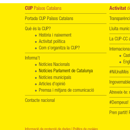
CUP
Països Catalans
Activitat
de
Portada CUP Països Catalans
Transparènc
Què és la CUP?
Lluita munic
Història i naixement
La CUP-CC a
Activitat política
Com s'organitza la CUP?
Internaciona
Cas
Informa't
Engl
Notícies Nacionals
Notícies Parlament de Catalunya
#NiUnaMés -
Notícies municipals
Ingovernab
Articles d'opinió
Premsa i mitjans de comunicació
Atreveix-te:
Contacte nacional
#Dempeus!
Pren partit
Informació de protecció de dades
|
Política de cookies