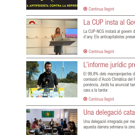
Continua llegint
La CUP insta al Go
La CUP-NCG instarà al govern de 
d’any. Els anticapitalistes pr
Continua llegint
L’informe jurídic p
El 99,8% dels macroprojectes de
comissió d’Acció Climàtica del P
ponència. Jordà ha anunciat tam
cara a la tardor.
Continua llegint
Una delegació catal
Una delegació integrada per mem
aquesta darrera setmana la zona