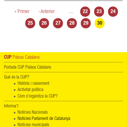
Pàgines
« Primer
‹ Anterior
…
22
23
24
25
26
27
28
29
30
CUP
Països Catalans
Portada CUP Països Catalans
Què és la CUP?
Història i naixement
Activitat política
Com s'organitza la CUP?
Informa't
Notícies Nacionals
Notícies Parlament de Catalunya
Notícies municipals