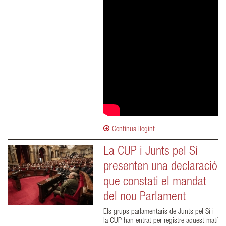
Continua llegint
La CUP i Junts pel Sí
presenten una declaració
que constati el mandat
del nou Parlament
Els grups parlamentaris de Junts pel Sí i
la CUP han entrat per registre aquest matí