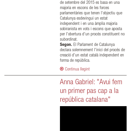
de setembre del 2015 es basa en una
majoria en escons de les forces
parlamentàries que tenen l'objectiu que
Catalunya esdevingui un estat
independent i en una àmplia majoria
sobiranista en vots i escons que aposta
per l'obertura d'un procés constituent no
subordinat.
Segon.
El Parlament de Catalunya
declara solemnement l'inici del procés de
creació d'un estat català independent en
forma de república.
Continua llegint
Anna Gabriel: "Avui fem
un primer pas cap a la
república catalana"